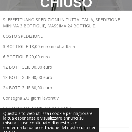
CHIUSO
SI EFFETTUANO SPEDIZIONI IN TUTTA ITALIA, SPEDIZIONE
MINIMA 3 BOTTIGLIE, MASSIMA 24 BOTTIGLIE.
COSTO SPEDIZIONE
3 BOTTIGLIE 18,00 euro in tutta Italia
6 BOTTIGLIE 20,00 euro
12 BOTTIGLIE 30,00 euro
18 BOTTIGLIE 40,00 euro
24 BOTTIGLIE 60,00 euro
Consegna 2/3 giorni lavorativi
PAGAMENTO BONIFICO BANCARIO
Questo sito web utilizza i cookie per migliorare
la tua esperienza e visualizzare annunci su
Le bottiglie verranno spedite in Box Antiurto.
misura. L'uso continuato di questo sito
conferma la tua accettazione del nostro uso dei