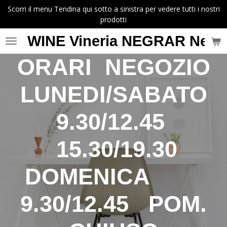
Scorri il menu Tendina qui sotto a sinistra per vedere tutti i nostri
Vai
prodotti
al
contenuto
WINE Vineria NEGRAR Negr
principale
ORARI NEGOZIO
LUNEDI/SABATO
9.30/12.45
15.30/19.30
DOMENICA
9.30/12.45 POM.